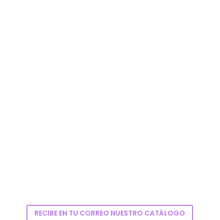

DESPACHO INMEDIATO
Atendemos directamente a los
profesionales de la estética mediante un
sistema de entregas a domicilio.

CAPACITACIÓN
Formación y entrenamiento constante en
los procedimientos estéticos
,
RECIBE EN TU CORREO NUESTRO CATÁLOGO