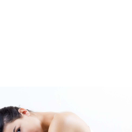
Asistencia personal en
línea vía WhatsApp Y
FACEBOOK.
Asistencia técnica en
tiempo real.
Seguimiento a todos
los procesos que llevas
con tus pacientes.
EMPRENDEDORES DEL MERCADO ESTÉTICO.
CREAMOS
OPORTUNIDADES PARA
TU NEGOCIO