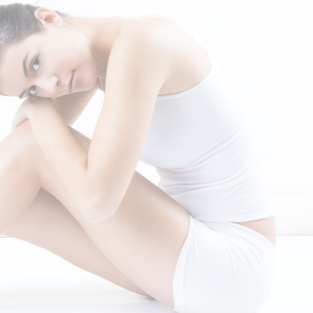
Creamos
oportunidades para tu
negocio
Agenda una cita virtual con
nuestro equipo técnico para
guiarte en tus necesidades.
Obtén disponibilidad
inmediata de los productos que
necesites ¡Somos tu stock en
tiempo real!
Contamos con entregas
programadas en Bogotá.