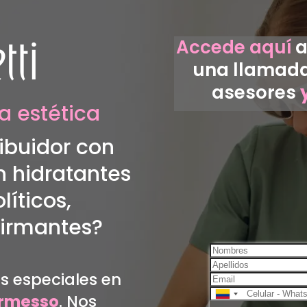
Accede aquí
a
una llamada
asesores
a estética
ibuidor con
n hidratantes
olíticos,
afirmantes?
as especiales en
rmesso
. Nos