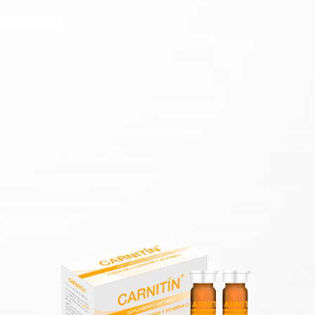
Con
Carnitín
podrás hacerlo, mejorando el
rendimiento de cualquier actividad física y
en tus entrenamientos.
Ayuda a transportar
la grasa
en el cuerpo
para la
producción de energía,
aumenta
tus
niveles de Vitamina C
, mejora la piel y
fortalece el sistema inmune.