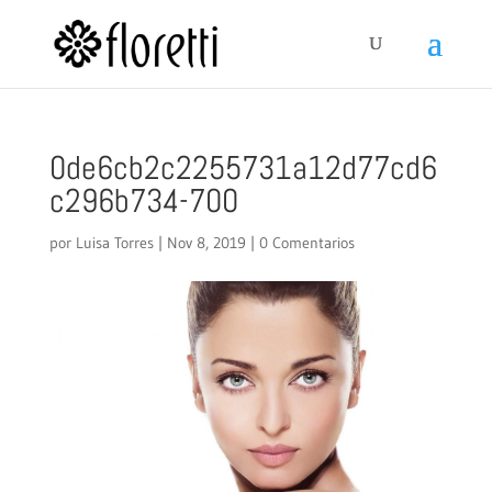
0de6cb2c2255731a12d77cd6
c296b734-700
por
Luisa Torres
|
Nov 8, 2019
|
0 Comentarios