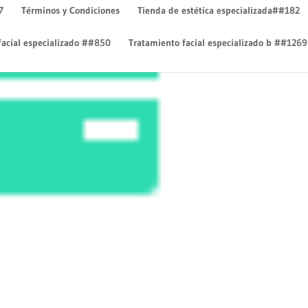
7
Términos y Condiciones
Tienda de estética especializada##182
facial especializado ##850
Tratamiento facial especializado b ##1269