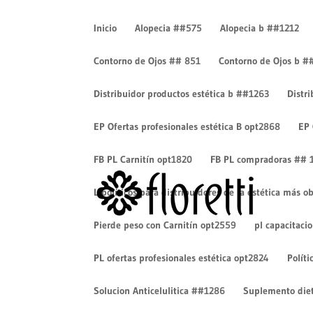
Inicio
Alopecia ##575
Alopecia b ##1212
Contorno de Ojos ## 851
Contorno de Ojos b #
Distribuidor productos estética b ##1263
Distr
bank-icon-4-2
EP Ofertas profesionales estética B opt2868
EP 
por
Cesar Eduardo Camacho
|
Mar 14, 2019
|
0 Come
FB PL Carnitín opt1820
FB PL compradoras ## 
Lipolíticos para distribuidores de la estética más
Pierde peso con Carnitín opt2559
pl capacitaci
PL ofertas profesionales estética opt2824
Políti
Solucion Anticelulitica ##1286
Suplemento diet