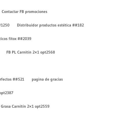
Contactar FB promociones
#1250
Distribuidor productos estética ##182
íticos fitox ##2039
FB PL Carnitín 2×1 opt2568
Entradas recientes
¡Hola mundo!
erfectos ##521
pagina de gracias
¡Hola mundo!
 opt2387
Comentarios recientes
Un comentarista de
Grasa Carnitín 2×1 opt2559
WordPress
en
¡Hola mundo!
Un comentarista de