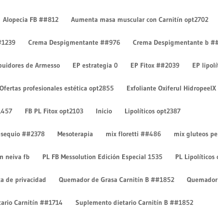
Alopecia FB ##812
Aumenta masa muscular con Carnitín opt2702
#1239
Crema Despigmentante ##976
Crema Despigmentante b #
ibuidores de Armesso
EP estrategia 0
EP Fitox ##2039
EP lipol
Ofertas profesionales estética opt2855
Exfoliante Oxiferul HidropeelX
ntarios
1457
FB PL Fitox opt2103
Inicio
Lipolíticos opt2387
 obsequio ##2378
Mesoterapia
mix floretti ##486
mix gluteos p
on neiva fb
PL FB Messolution Edición Especial 1535
PL Lipolíticos
ca de privacidad
Quemador de Grasa Carnitín B ##1852
Quemador 
ario Carnitín ##1714
Suplemento dietario Carnitín B ##1852