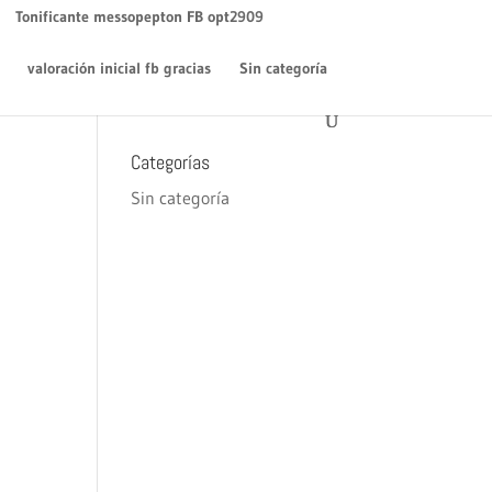
WordPress
en
¡Hola mundo!
Tonificante messopepton FB opt2909
Archivos
valoración inicial fb gracias
Sin categoría
diciembre 2018
Categorías
Sin categoría