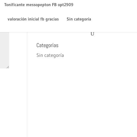
WordPress
en
¡Hola mundo!
Tonificante messopepton FB opt2909
Archivos
valoración inicial fb gracias
Sin categoría
diciembre 2018
Categorías
Sin categoría