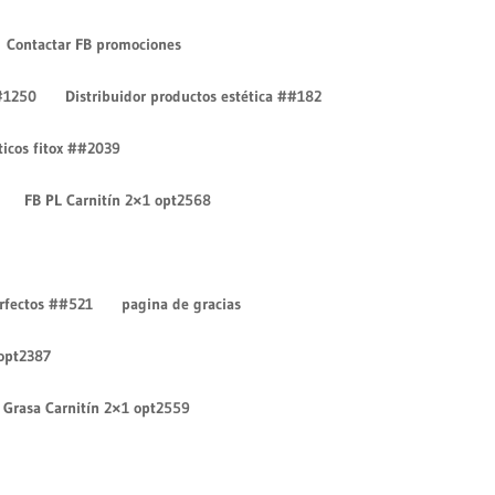
Contactar FB promociones
#1250
Distribuidor productos estética ##182
íticos fitox ##2039
FB PL Carnitín 2×1 opt2568
Entradas recientes
¡Hola mundo!
erfectos ##521
pagina de gracias
¡Hola mundo!
 opt2387
Comentarios recientes
Un comentarista de
Grasa Carnitín 2×1 opt2559
WordPress
en
¡Hola mundo!
Un comentarista de