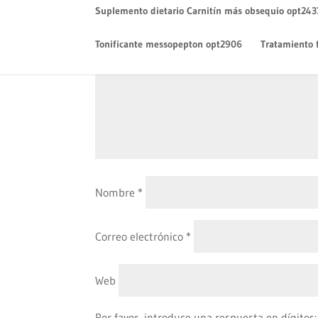
Suplemento dietario Carnitín más obsequio opt243
Comentario
*
Tonificante messopepton opt2906
Tratamiento 
Nombre
*
Correo electrónico
*
Web
Por favor, introduce una respuesta en dígitos: