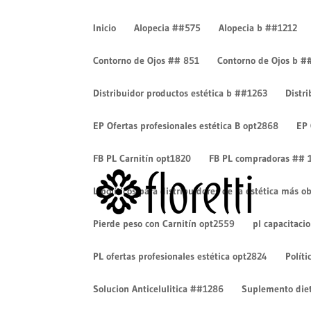
Inicio
Alopecia ##575
Alopecia b ##1212
Contorno de Ojos ## 851
Contorno de Ojos b #
Distribuidor productos estética b ##1263
Distr
fondo locion y shampòo
EP Ofertas profesionales estética B opt2868
EP 
por
Cesar Eduardo Camacho
|
Sep 4, 2019
|
0 Come
FB PL Carnitín opt1820
FB PL compradoras ## 
Lipolíticos para distribuidores de la estética más
Pierde peso con Carnitín opt2559
pl capacitaci
PL ofertas profesionales estética opt2824
Políti
Enviar comentario
Solucion Anticelulitica ##1286
Suplemento diet
Tu dirección de correo electrónico no será pub