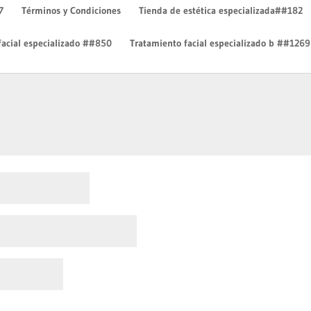
7
Términos y Condiciones
Tienda de estética especializada##182
facial especializado ##850
Tratamiento facial especializado b ##1269