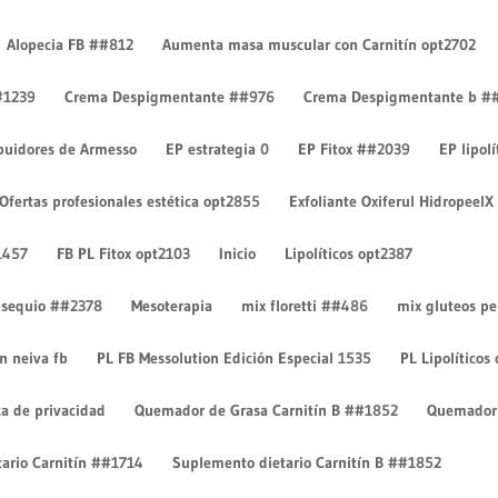
Alopecia FB ##812
Aumenta masa muscular con Carnitín opt2702
#1239
Crema Despigmentante ##976
Crema Despigmentante b #
ibuidores de Armesso
EP estrategia 0
EP Fitox ##2039
EP lipol
Ofertas profesionales estética opt2855
Exfoliante Oxiferul HidropeelX
ntarios
1457
FB PL Fitox opt2103
Inicio
Lipolíticos opt2387
 obsequio ##2378
Mesoterapia
mix floretti ##486
mix gluteos p
on neiva fb
PL FB Messolution Edición Especial 1535
PL Lipolíticos
ca de privacidad
Quemador de Grasa Carnitín B ##1852
Quemador 
ario Carnitín ##1714
Suplemento dietario Carnitín B ##1852
licada.
Los campos obligatorios están marcados con
*