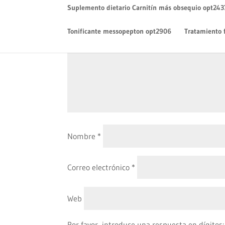
Suplemento dietario Carnitín más obsequio opt243
Comentario
*
Tonificante messopepton opt2906
Tratamiento 
Nombre
*
Correo electrónico
*
Web
Por favor, introduce una respuesta en dígitos: