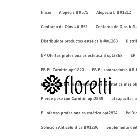
Inicio
Alopecia ##575
Alopecia b ##1212
Contorno de Ojos ## 851
Contorno de Ojos b #
Distribuidor productos estética b ##1263
Distr
fondo montañas
EP Ofertas profesionales estética B opt2868
EP 
por
Cesar Eduardo Camacho
|
Sep 4, 2019
|
0 Come
FB PL Carnitín opt1820
FB PL compradoras ## 
Lipolíticos para distribuidores de la estética más
Pierde peso con Carnitín opt2559
pl capacitaci
PL ofertas profesionales estética opt2824
Políti
Enviar comentario
Solucion Anticelulitica ##1286
Suplemento diet
Tu dirección de correo electrónico no será pub