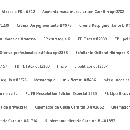
Alopecia FB ##812
Aumenta masa muscular con Carnitín opt2702
#1239
Crema Despigmentante ##976
Crema Despigmentante b #
ibuidores de Armesso
EP estrategia 0
EP Fitox ##2039
EP lipol
Ofertas profesionales estética opt2855
Exfoliante Oxiferul HidropeelX
ntarios
1457
FB PL Fitox opt2103
Inicio
Lipolíticos opt2387
 obsequio ##2378
Mesoterapia
mix floretti ##486
mix gluteos p
on neiva fb
PL FB Messolution Edición Especial 1535
PL Lipolíticos
ca de privacidad
Quemador de Grasa Carnitín B ##1852
Quemador 
ario Carnitín ##1714
Suplemento dietario Carnitín B ##1852
licada.
Los campos obligatorios están marcados con
*