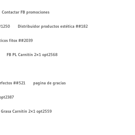
Contactar FB promociones
#1250
Distribuidor productos estética ##182
íticos fitox ##2039
FB PL Carnitín 2×1 opt2568
Entradas recientes
¡Hola mundo!
erfectos ##521
pagina de gracias
¡Hola mundo!
 opt2387
Comentarios recientes
Un comentarista de
Grasa Carnitín 2×1 opt2559
WordPress
en
¡Hola mundo!
Un comentarista de