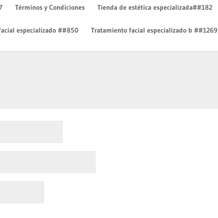
7
Términos y Condiciones
Tienda de estética especializada##182
facial especializado ##850
Tratamiento facial especializado b ##1269