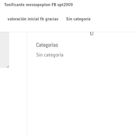
WordPress
en
¡Hola mundo!
Tonificante messopepton FB opt2909
Archivos
valoración inicial fb gracias
Sin categoría
diciembre 2018
Categorías
Sin categoría