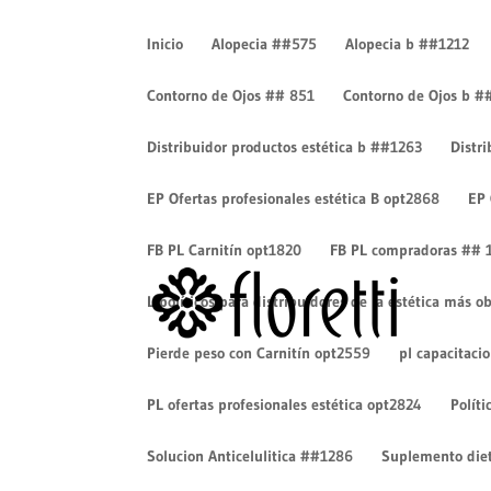
Inicio
Alopecia ##575
Alopecia b ##1212
Contorno de Ojos ## 851
Contorno de Ojos b #
Distribuidor productos estética b ##1263
Distr
happy-young-woman-with-be
underwear-on-white-777×
EP Ofertas profesionales estética B opt2868
EP 
por
Luisa Torres
|
Feb 5, 2021
|
0 Comentarios
FB PL Carnitín opt1820
FB PL compradoras ## 
Lipolíticos para distribuidores de la estética más
Pierde peso con Carnitín opt2559
pl capacitaci
PL ofertas profesionales estética opt2824
Políti
Solucion Anticelulitica ##1286
Suplemento diet