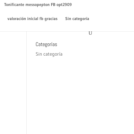
WordPress
en
¡Hola mundo!
Tonificante messopepton FB opt2909
Archivos
valoración inicial fb gracias
Sin categoría
diciembre 2018
Categorías
Sin categoría