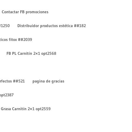
Contactar FB promociones
#1250
Distribuidor productos estética ##182
íticos fitox ##2039
FB PL Carnitín 2×1 opt2568
Entradas recientes
¡Hola mundo!
erfectos ##521
pagina de gracias
¡Hola mundo!
 opt2387
Comentarios recientes
Un comentarista de
Grasa Carnitín 2×1 opt2559
WordPress
en
¡Hola mundo!
Un comentarista de