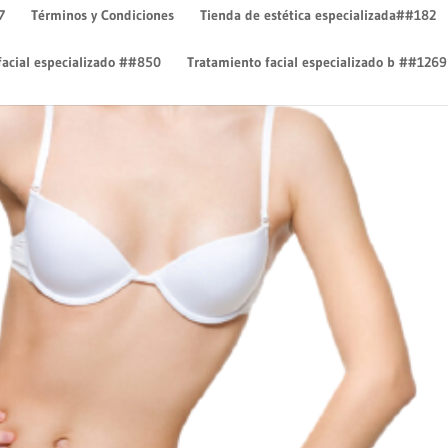
7
Términos y Condiciones
Tienda de estética especializada##182
facial especializado ##850
Tratamiento facial especializado b ##1269