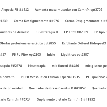
Alopecia FB ##812
Aumenta masa muscular con Carnitín opt2702
#1239
Crema Despigmentante ##976
Crema Despigmentante b #
ibuidores de Armesso
EP estrategia 0
EP Fitox ##2039
EP lipol
autiful-female-body-in-white-
1024-removebg-preview
Ofertas profesionales estética opt2855
Exfoliante Oxiferul HidropeelX
1457
FB PL Fitox opt2103
Inicio
Lipolíticos opt2387
 obsequio ##2378
Mesoterapia
mix floretti ##486
mix gluteos p
on neiva fb
PL FB Messolution Edición Especial 1535
PL Lipolíticos
ca de privacidad
Quemador de Grasa Carnitín B ##1852
Quemador 
ario Carnitín ##1714
Suplemento dietario Carnitín B ##1852