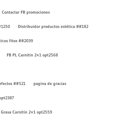
Contactar FB promociones
#1250
Distribuidor productos estética ##182
íticos fitox ##2039
FB PL Carnitín 2×1 opt2568
Entradas recientes
¡Hola mundo!
erfectos ##521
pagina de gracias
¡Hola mundo!
 opt2387
Comentarios recientes
Un comentarista de
Grasa Carnitín 2×1 opt2559
WordPress
en
¡Hola mundo!
Un comentarista de