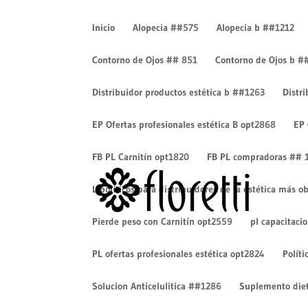
Inicio
Alopecia ##575
Alopecia b ##1212
Contorno de Ojos ## 851
Contorno de Ojos b #
Distribuidor productos estética b ##1263
Distr
img-7
EP Ofertas profesionales estética B opt2868
EP 
por
Cesar Eduardo Camacho
|
Dic 17, 2018
|
0 Come
FB PL Carnitín opt1820
FB PL compradoras ## 
Lipolíticos para distribuidores de la estética más
Pierde peso con Carnitín opt2559
pl capacitaci
PL ofertas profesionales estética opt2824
Políti
Solucion Anticelulitica ##1286
Suplemento diet