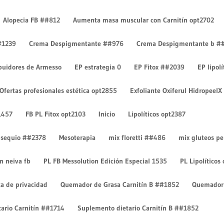
Alopecia FB ##812
Aumenta masa muscular con Carnitín opt2702
#1239
Crema Despigmentante ##976
Crema Despigmentante b #
ibuidores de Armesso
EP estrategia 0
EP Fitox ##2039
EP lipol
Ofertas profesionales estética opt2855
Exfoliante Oxiferul HidropeelX
ntarios
1457
FB PL Fitox opt2103
Inicio
Lipolíticos opt2387
 obsequio ##2378
Mesoterapia
mix floretti ##486
mix gluteos p
on neiva fb
PL FB Messolution Edición Especial 1535
PL Lipolíticos
ca de privacidad
Quemador de Grasa Carnitín B ##1852
Quemador 
ario Carnitín ##1714
Suplemento dietario Carnitín B ##1852