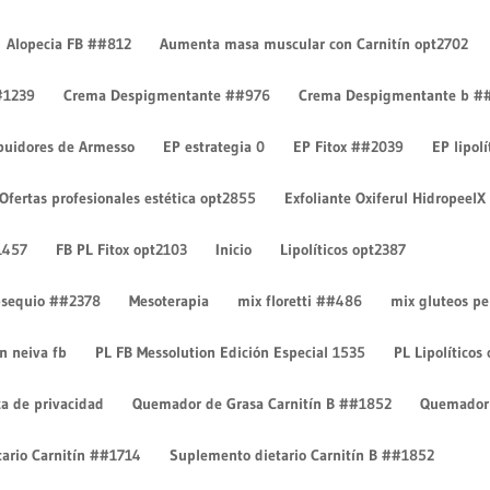
Alopecia FB ##812
Aumenta masa muscular con Carnitín opt2702
#1239
Crema Despigmentante ##976
Crema Despigmentante b #
ibuidores de Armesso
EP estrategia 0
EP Fitox ##2039
EP lipol
Ofertas profesionales estética opt2855
Exfoliante Oxiferul HidropeelX
entarios
1457
FB PL Fitox opt2103
Inicio
Lipolíticos opt2387
 obsequio ##2378
Mesoterapia
mix floretti ##486
mix gluteos p
on neiva fb
PL FB Messolution Edición Especial 1535
PL Lipolíticos
ca de privacidad
Quemador de Grasa Carnitín B ##1852
Quemador 
ario Carnitín ##1714
Suplemento dietario Carnitín B ##1852