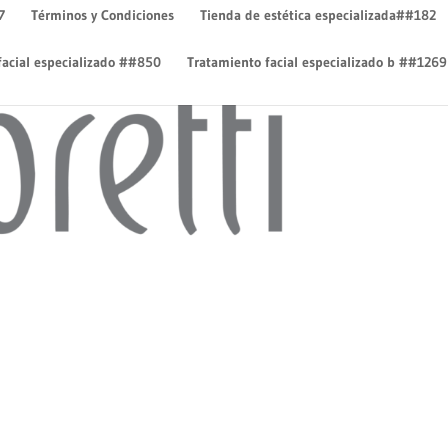
7
Términos y Condiciones
Tienda de estética especializada##182
facial especializado ##850
Tratamiento facial especializado b ##1269