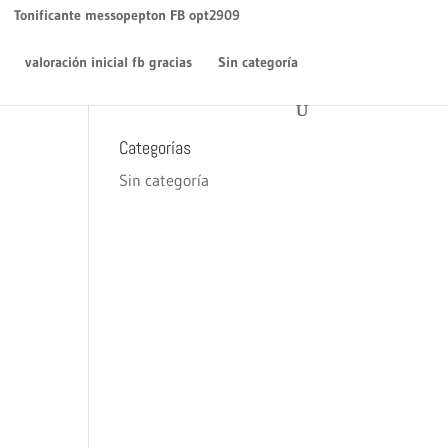
WordPress
en
¡Hola mundo!
Tonificante messopepton FB opt2909
Archivos
valoración inicial fb gracias
Sin categoría
diciembre 2018
Categorías
Sin categoría