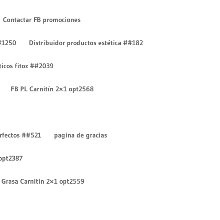
Contactar FB promociones
#1250
Distribuidor productos estética ##182
íticos fitox ##2039
FB PL Carnitín 2×1 opt2568
Entradas recientes
¡Hola mundo!
erfectos ##521
pagina de gracias
¡Hola mundo!
 opt2387
Comentarios recientes
Un comentarista de
Grasa Carnitín 2×1 opt2559
WordPress
en
¡Hola mundo!
Un comentarista de