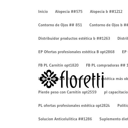
Inicio
Alopecia ##575
Alopecia b ##1212
Contorno de Ojos ## 851
Contorno de Ojos b #
Distribuidor productos estética b ##1263
Distr
Logo-Floretti-2
EP Ofertas profesionales estética B opt2868
EP 
por
Cesar Eduardo Camacho
|
Ene 18, 2019
|
0 Com
FB PL Carnitín opt1820
FB PL compradoras ## 
Lipolíticos para distribuidores de la estética más
Pierde peso con Carnitín opt2559
pl capacitaci
PL ofertas profesionales estética opt2824
Políti
Solucion Anticelulitica ##1286
Suplemento diet