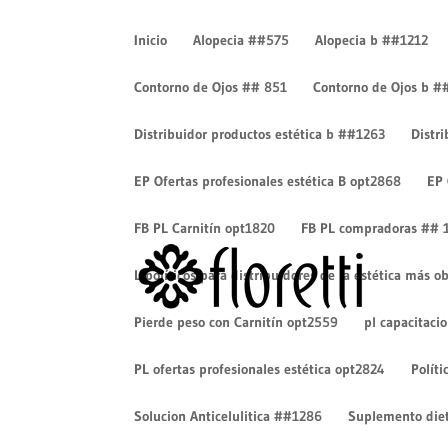
Inicio
Alopecia ##575
Alopecia b ##1212
Contorno de Ojos ## 851
Contorno de Ojos b #
Distribuidor productos estética b ##1263
Distr
logo-Floretti_negro
EP Ofertas profesionales estética B opt2868
EP 
por
Cesar Eduardo Camacho
|
Dic 17, 2018
|
0 Come
FB PL Carnitín opt1820
FB PL compradoras ## 
Lipolíticos para distribuidores de la estética más
Pierde peso con Carnitín opt2559
pl capacitaci
PL ofertas profesionales estética opt2824
Políti
Solucion Anticelulitica ##1286
Suplemento diet