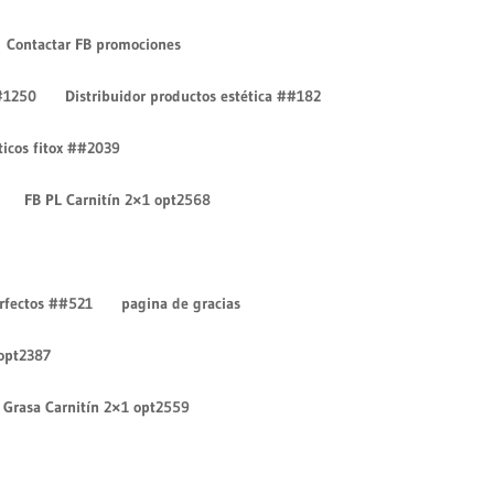
Contactar FB promociones
#1250
Distribuidor productos estética ##182
íticos fitox ##2039
FB PL Carnitín 2×1 opt2568
Entradas recientes
¡Hola mundo!
erfectos ##521
pagina de gracias
¡Hola mundo!
 opt2387
Comentarios recientes
Un comentarista de
Grasa Carnitín 2×1 opt2559
WordPress
en
¡Hola mundo!
Un comentarista de