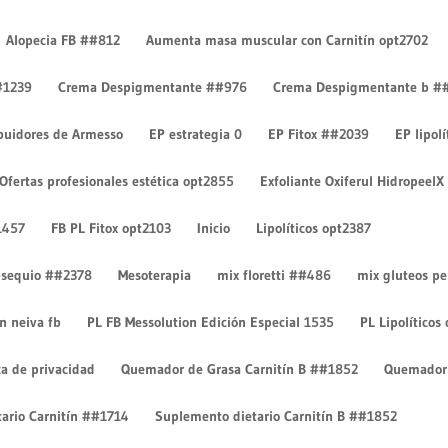
Alopecia FB ##812
Aumenta masa muscular con Carnitín opt2702
#1239
Crema Despigmentante ##976
Crema Despigmentante b #
ibuidores de Armesso
EP estrategia 0
EP Fitox ##2039
EP lipol
Ofertas profesionales estética opt2855
Exfoliante Oxiferul HidropeelX
ntarios
1457
FB PL Fitox opt2103
Inicio
Lipolíticos opt2387
 obsequio ##2378
Mesoterapia
mix floretti ##486
mix gluteos p
on neiva fb
PL FB Messolution Edición Especial 1535
PL Lipolíticos
ca de privacidad
Quemador de Grasa Carnitín B ##1852
Quemador 
ario Carnitín ##1714
Suplemento dietario Carnitín B ##1852