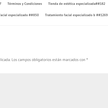
7
Términos y Condiciones
Tienda de estética especializada##182
facial especializado ##850
Tratamiento facial especializado b ##1269
licada.
Los campos obligatorios están marcados con
*