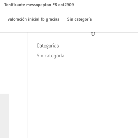
WordPress
en
¡Hola mundo!
Tonificante messopepton FB opt2909
Archivos
valoración inicial fb gracias
Sin categoría
diciembre 2018
Categorías
Sin categoría