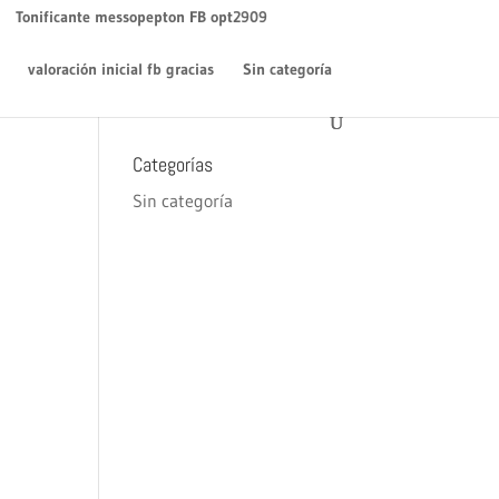
WordPress
en
¡Hola mundo!
Tonificante messopepton FB opt2909
Archivos
valoración inicial fb gracias
Sin categoría
diciembre 2018
Categorías
Sin categoría