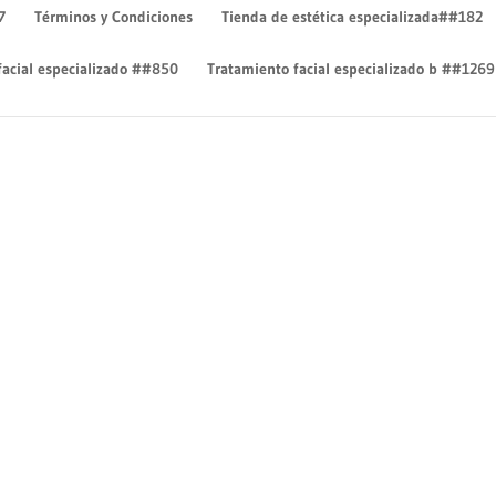
7
Términos y Condiciones
Tienda de estética especializada##182
facial especializado ##850
Tratamiento facial especializado b ##1269