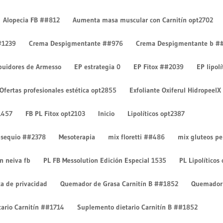
Alopecia FB ##812
Aumenta masa muscular con Carnitín opt2702
#1239
Crema Despigmentante ##976
Crema Despigmentante b #
ibuidores de Armesso
EP estrategia 0
EP Fitox ##2039
EP lipol
Ofertas profesionales estética opt2855
Exfoliante Oxiferul HidropeelX
ntarios
1457
FB PL Fitox opt2103
Inicio
Lipolíticos opt2387
 obsequio ##2378
Mesoterapia
mix floretti ##486
mix gluteos p
on neiva fb
PL FB Messolution Edición Especial 1535
PL Lipolíticos
ca de privacidad
Quemador de Grasa Carnitín B ##1852
Quemador 
ario Carnitín ##1714
Suplemento dietario Carnitín B ##1852