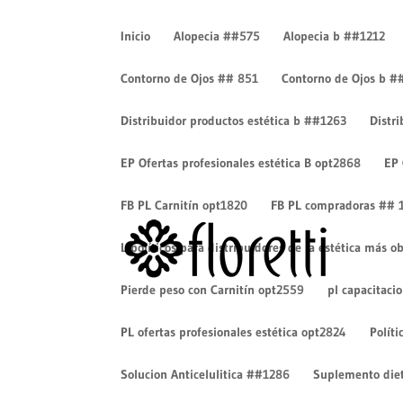
Inicio
Alopecia ##575
Alopecia b ##1212
Contorno de Ojos ## 851
Contorno de Ojos b #
Distribuidor productos estética b ##1263
Distr
pharmacy-health-white
EP Ofertas profesionales estética B opt2868
EP 
por
Cesar Eduardo Camacho
|
Dic 17, 2018
|
0 Come
FB PL Carnitín opt1820
FB PL compradoras ## 
Lipolíticos para distribuidores de la estética más
Pierde peso con Carnitín opt2559
pl capacitaci
PL ofertas profesionales estética opt2824
Políti
Solucion Anticelulitica ##1286
Suplemento diet