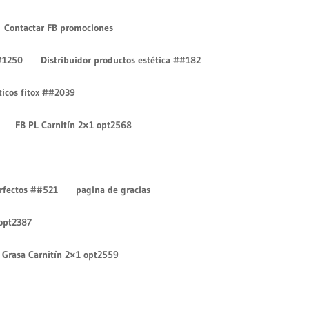
Contactar FB promociones
#1250
Distribuidor productos estética ##182
íticos fitox ##2039
FB PL Carnitín 2×1 opt2568
Entradas recientes
¡Hola mundo!
erfectos ##521
pagina de gracias
¡Hola mundo!
 opt2387
Comentarios recientes
Un comentarista de
Grasa Carnitín 2×1 opt2559
WordPress
en
¡Hola mundo!
Un comentarista de