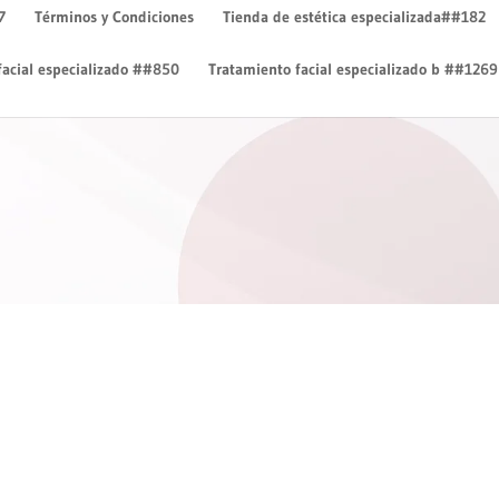
7
Términos y Condiciones
Tienda de estética especializada##182
facial especializado ##850
Tratamiento facial especializado b ##1269