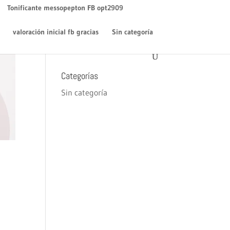
WordPress
en
¡Hola mundo!
Tonificante messopepton FB opt2909
Archivos
valoración inicial fb gracias
Sin categoría
diciembre 2018
Categorías
Sin categoría