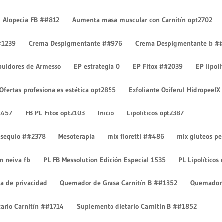
Alopecia FB ##812
Aumenta masa muscular con Carnitín opt2702
#1239
Crema Despigmentante ##976
Crema Despigmentante b #
ibuidores de Armesso
EP estrategia 0
EP Fitox ##2039
EP lipol
2
Ofertas profesionales estética opt2855
Exfoliante Oxiferul HidropeelX
1457
FB PL Fitox opt2103
Inicio
Lipolíticos opt2387
 obsequio ##2378
Mesoterapia
mix floretti ##486
mix gluteos p
on neiva fb
PL FB Messolution Edición Especial 1535
PL Lipolíticos
ca de privacidad
Quemador de Grasa Carnitín B ##1852
Quemador 
ario Carnitín ##1714
Suplemento dietario Carnitín B ##1852