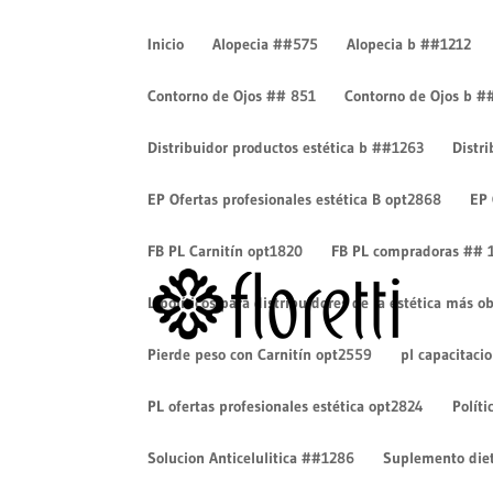
Inicio
Alopecia ##575
Alopecia b ##1212
Contorno de Ojos ## 851
Contorno de Ojos b #
Distribuidor productos estética b ##1263
Distr
recurso floretti horizontal 
EP Ofertas profesionales estética B opt2868
EP 
por
Steven Forero
|
Jul 15, 2025
|
0 Comentarios
FB PL Carnitín opt1820
FB PL compradoras ## 
Lipolíticos para distribuidores de la estética más
Pierde peso con Carnitín opt2559
pl capacitaci
PL ofertas profesionales estética opt2824
Políti
Solucion Anticelulitica ##1286
Suplemento diet