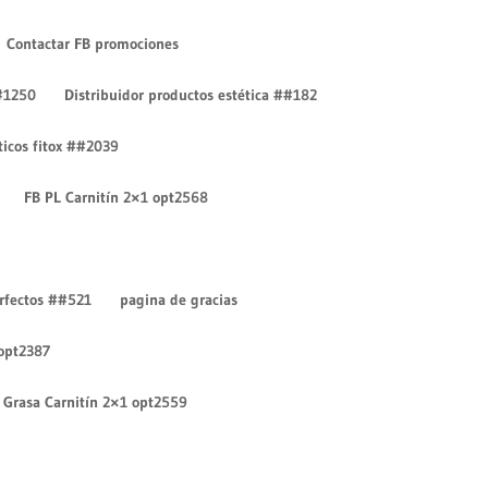
Contactar FB promociones
#1250
Distribuidor productos estética ##182
íticos fitox ##2039
FB PL Carnitín 2×1 opt2568
Entradas recientes
¡Hola mundo!
erfectos ##521
pagina de gracias
¡Hola mundo!
 opt2387
Comentarios recientes
Un comentarista de
Grasa Carnitín 2×1 opt2559
WordPress
en
¡Hola mundo!
Un comentarista de