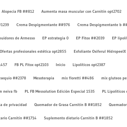
Alopecia FB ##812
Aumenta masa muscular con Carnitín opt2702
#1239
Crema Despigmentante ##976
Crema Despigmentante b #
ibuidores de Armesso
EP estrategia 0
EP Fitox ##2039
EP lipol
Ofertas profesionales estética opt2855
Exfoliante Oxiferul HidropeelX
1457
FB PL Fitox opt2103
Inicio
Lipolíticos opt2387
 obsequio ##2378
Mesoterapia
mix floretti ##486
mix gluteos p
on neiva fb
PL FB Messolution Edición Especial 1535
PL Lipolíticos
ca de privacidad
Quemador de Grasa Carnitín B ##1852
Quemador 
ario Carnitín ##1714
Suplemento dietario Carnitín B ##1852