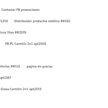
Contactar FB promociones
#1250
Distribuidor productos estética ##182
íticos fitox ##2039
FB PL Carnitín 2×1 opt2568
Entradas recientes
¡Hola mundo!
erfectos ##521
pagina de gracias
¡Hola mundo!
 opt2387
Comentarios recientes
Un comentarista de
Grasa Carnitín 2×1 opt2559
WordPress
en
¡Hola mundo!
Un comentarista de