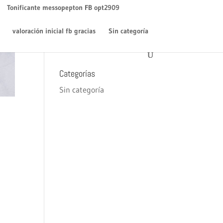
WordPress
en
¡Hola mundo!
Tonificante messopepton FB opt2909
Archivos
valoración inicial fb gracias
Sin categoría
diciembre 2018
Categorías
Sin categoría