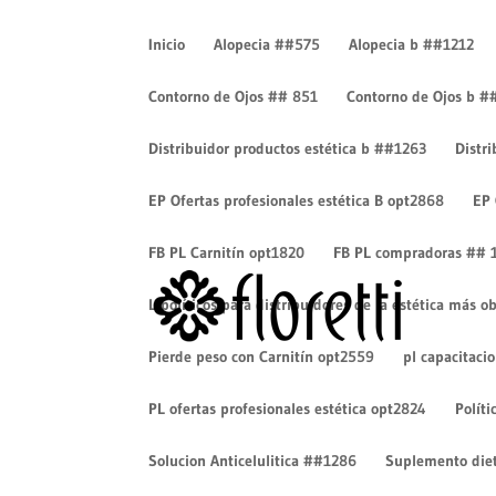
Inicio
Alopecia ##575
Alopecia b ##1212
Contorno de Ojos ## 851
Contorno de Ojos b #
Distribuidor productos estética b ##1263
Distr
spa-07
EP Ofertas profesionales estética B opt2868
EP 
por
Luisa Torres
|
Sep 3, 2019
|
0 Comentarios
FB PL Carnitín opt1820
FB PL compradoras ## 
Lipolíticos para distribuidores de la estética más
Pierde peso con Carnitín opt2559
pl capacitaci
PL ofertas profesionales estética opt2824
Políti
Solucion Anticelulitica ##1286
Suplemento diet