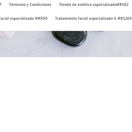
7
Términos y Condiciones
Tienda de estética especializada##182
facial especializado ##850
Tratamiento facial especializado b ##1269