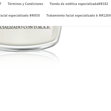
7
Términos y Condiciones
Tienda de estética especializada##182
facial especializado ##850
Tratamiento facial especializado b ##1269