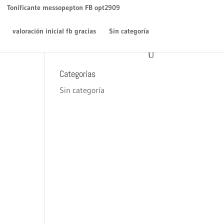
WordPress
en
¡Hola mundo!
Tonificante messopepton FB opt2909
Archivos
valoración inicial fb gracias
Sin categoría
diciembre 2018
Categorías
Sin categoría