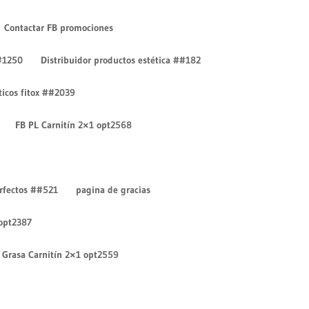
Contactar FB promociones
#1250
Distribuidor productos estética ##182
íticos fitox ##2039
FB PL Carnitín 2×1 opt2568
Entradas recientes
¡Hola mundo!
erfectos ##521
pagina de gracias
¡Hola mundo!
 opt2387
Comentarios recientes
Un comentarista de
Grasa Carnitín 2×1 opt2559
WordPress
en
¡Hola mundo!
Un comentarista de