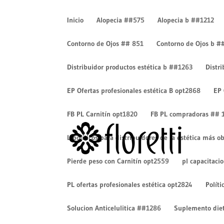
Inicio
Alopecia ##575
Alopecia b ##1212
Contorno de Ojos ## 851
Contorno de Ojos b #
Distribuidor productos estética b ##1263
Distr
tratamiento-facial-dmae-fl
EP Ofertas profesionales estética B opt2868
EP 
por
Luisa Torres
|
Nov 18, 2022
|
0 Comentarios
FB PL Carnitín opt1820
FB PL compradoras ## 
Lipolíticos para distribuidores de la estética más
Pierde peso con Carnitín opt2559
pl capacitaci
PL ofertas profesionales estética opt2824
Políti
Solucion Anticelulitica ##1286
Suplemento diet