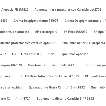
Alopecia FB ##812
Aumenta masa muscular con Carnitín opt2702
#1239
Crema Despigmentante ##976
Crema Despigmentante b #
ibuidores de Armesso
EP estrategia 0
EP Fitox ##2039
EP lipol
oretti
Ofertas profesionales estética opt2855
Exfoliante Oxiferul HidropeelX
1457
FB PL Fitox opt2103
Inicio
Lipolíticos opt2387
 obsequio ##2378
Mesoterapia
mix floretti ##486
mix gluteos p
on neiva fb
PL FB Messolution Edición Especial 1535
PL Lipolíticos
ca de privacidad
Quemador de Grasa Carnitín B ##1852
Quemador 
ario Carnitín ##1714
Suplemento dietario Carnitín B ##1852