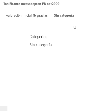
WordPress
en
¡Hola mundo!
Tonificante messopepton FB opt2909
Archivos
valoración inicial fb gracias
Sin categoría
diciembre 2018
Categorías
Sin categoría