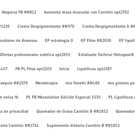
Alopecia FB ##812
Aumenta masa muscular con Carnitín opt2702
#1239
Crema Despigmentante ##976
Crema Despigmentante b #
ibuidores de Armesso
EP estrategia 0
EP Fitox ##2039
EP lipol
Ofertas profesionales estética opt2855
Exfoliante Oxiferul HidropeelX
ntarios
1457
FB PL Fitox opt2103
Inicio
Lipolíticos opt2387
 obsequio ##2378
Mesoterapia
mix floretti ##486
mix gluteos p
on neiva fb
PL FB Messolution Edición Especial 1535
PL Lipolíticos
ca de privacidad
Quemador de Grasa Carnitín B ##1852
Quemador 
ario Carnitín ##1714
Suplemento dietario Carnitín B ##1852