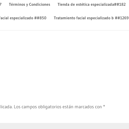
7
Términos y Condiciones
Tienda de estética especializada##182
facial especializado ##850
Tratamiento facial especializado b ##1269
licada.
Los campos obligatorios están marcados con
*