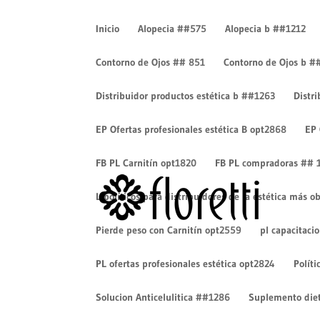
Inicio
Alopecia ##575
Alopecia b ##1212
Contorno de Ojos ## 851
Contorno de Ojos b #
Distribuidor productos estética b ##1263
Distr
whatsescritorioeditable
EP Ofertas profesionales estética B opt2868
EP 
por
Cesar Eduardo Camacho
|
Oct 29, 2019
|
0 Come
FB PL Carnitín opt1820
FB PL compradoras ## 
Lipolíticos para distribuidores de la estética más
Pierde peso con Carnitín opt2559
pl capacitaci
PL ofertas profesionales estética opt2824
Políti
Solucion Anticelulitica ##1286
Suplemento diet