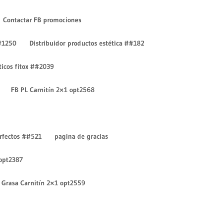
Contactar FB promociones
#1250
Distribuidor productos estética ##182
íticos fitox ##2039
FB PL Carnitín 2×1 opt2568
Entradas recientes
¡Hola mundo!
erfectos ##521
pagina de gracias
¡Hola mundo!
 opt2387
Comentarios recientes
Un comentarista de
Grasa Carnitín 2×1 opt2559
WordPress
en
¡Hola mundo!
Un comentarista de