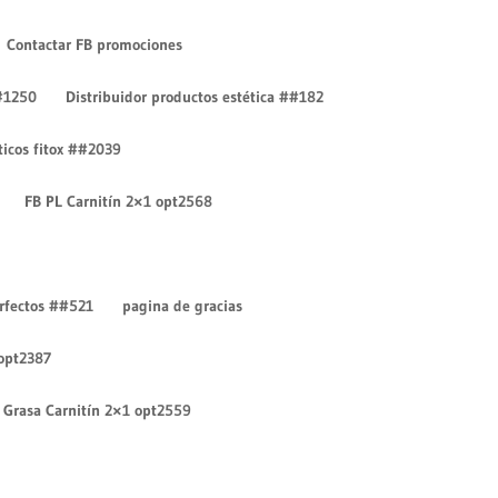
Contactar FB promociones
#1250
Distribuidor productos estética ##182
íticos fitox ##2039
FB PL Carnitín 2×1 opt2568
Entradas recientes
¡Hola mundo!
erfectos ##521
pagina de gracias
¡Hola mundo!
 opt2387
Comentarios recientes
Un comentarista de
Grasa Carnitín 2×1 opt2559
WordPress
en
¡Hola mundo!
Un comentarista de