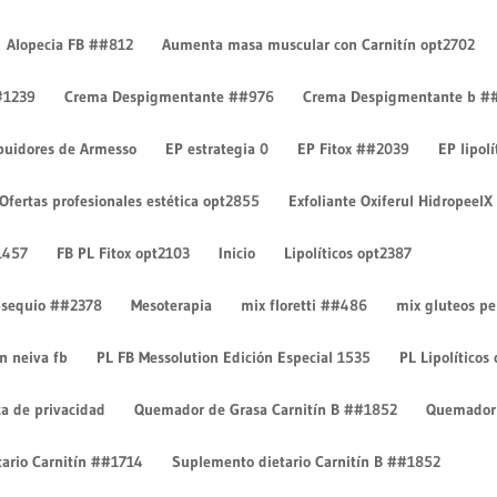
Alopecia FB ##812
Aumenta masa muscular con Carnitín opt2702
#1239
Crema Despigmentante ##976
Crema Despigmentante b #
ibuidores de Armesso
EP estrategia 0
EP Fitox ##2039
EP lipol
Ofertas profesionales estética opt2855
Exfoliante Oxiferul HidropeelX
1457
FB PL Fitox opt2103
Inicio
Lipolíticos opt2387
 obsequio ##2378
Mesoterapia
mix floretti ##486
mix gluteos p
on neiva fb
PL FB Messolution Edición Especial 1535
PL Lipolíticos
ca de privacidad
Quemador de Grasa Carnitín B ##1852
Quemador 
ario Carnitín ##1714
Suplemento dietario Carnitín B ##1852