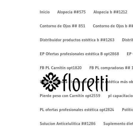
Inicio
Alopecia ##575
Alopecia b ##1212
Contorno de Ojos ## 851
Contorno de Ojos b #
Distribuidor productos estética b ##1263
Distr
yoga-01
EP Ofertas profesionales estética B opt2868
EP 
por
Luisa Torres
|
Ene 22, 2020
|
0 Comentarios
FB PL Carnitín opt1820
FB PL compradoras ## 
Lipolíticos para distribuidores de la estética más
Pierde peso con Carnitín opt2559
pl capacitaci
PL ofertas profesionales estética opt2824
Políti
Solucion Anticelulitica ##1286
Suplemento diet