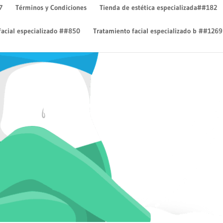
7
Términos y Condiciones
Tienda de estética especializada##182
facial especializado ##850
Tratamiento facial especializado b ##1269