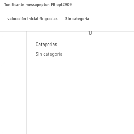
WordPress
en
¡Hola mundo!
Tonificante messopepton FB opt2909
Archivos
valoración inicial fb gracias
Sin categoría
diciembre 2018
Categorías
Sin categoría